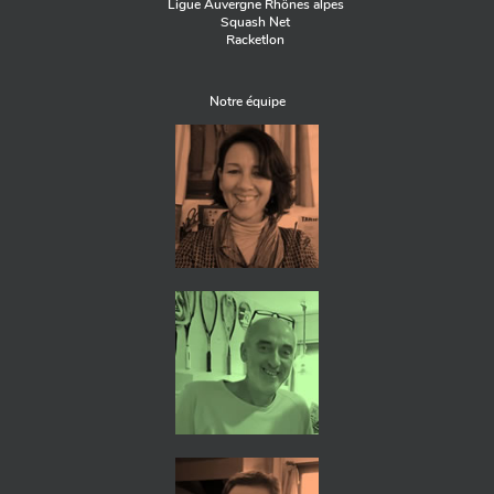
Ligue Auvergne Rhônes alpes
Squash Net
Racketlon
Notre équipe